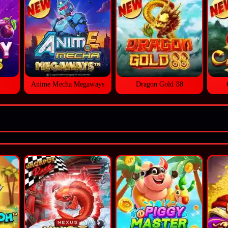
Anime Mecha Megaways
Dragon Gold 88