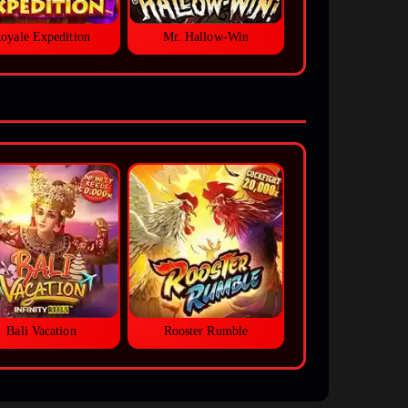
oyale Expedition
Mr. Hallow-Win
Bali Vacation
Rooster Rumble