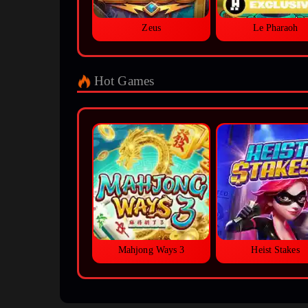
Zeus
Le Pharaoh
Hot Games
Mahjong Ways 3
Heist Stakes