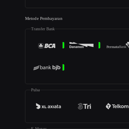
Metode Pembayaran
Transfer Bank
Pulsa
E-Money