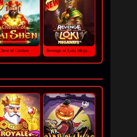
Chest of Caishen
Revenge of Loki Megaways™