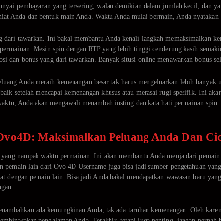
mpunyai pembayaran yang tersering, walau demikian dalam jumlah kecil, dan
at Anda dan bentuk main Anda. Waktu Anda mulai bermain, Anda nyatakan bu
g dari tawarkan. Ini bakal membantu Anda kenali langkah memaksimalkan ke
p permainan. Mesin spin dengan RTP yang lebih tinggi cenderung kasih sem
i dan bonus yang dari tawarkan. Banyak situsi online menawarkan bonus selam
uang Anda meraih kemenangan besar tak harus mengeluarkan lebih banyak uang
 baik setelah mencapai kemenangan khusus atau merasai rugi spesifik. Ini ak
 waktu, Anda akan mengawali menambah insting dan kata hati permainan spin. I
i Ovo4D: Maksimalkan Peluang Anda Dan Ci
la yang nampak waktu permainan. Ini akan membantu Anda menja dari pemain 
gan pemain lain dari Ovo 4D Username juga bisa jadi sumber pengetahuan ya
kiat dengan pemain lain. Bisa jadi Anda bakal mendapatkan wawasan baru ya
ngan.
nambahkan ada kemungkinan Anda, tak ada taruhan kemenangan. Oleh karena 
embinasakan pengalaman Anda. Terakhir, tetapi juga penting, jangan pernah b