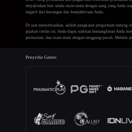
meyakinkan biar selalu main-main dengan uang yang Anda siap
negatif dari keuangan dan kesejahteraan Anda.
Di saat menyelesaikan, adalah pangkalan pergachaan untung 
pijakan cerdas ini, Anda dapat naikkan kemungkinan Anda men
permainan, dan main-main dengan tanggung-jawab. Melalui pe
Penyedia Games