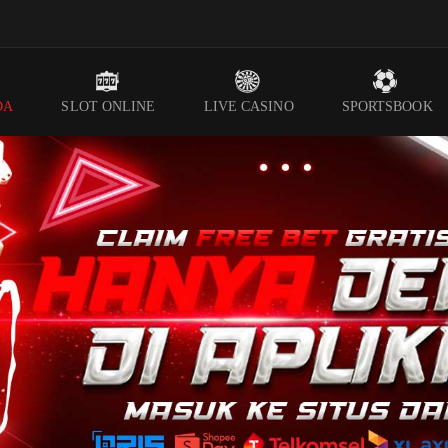
DA
SLOT ONLINE
LIVE CASINO
SPORTSBOOK