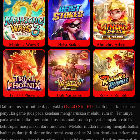
Mahjong Ways 3
Heist Stakes
Almighty Athena Empire
Trial of Phoenix
Bali Vacation
Rooster Rumble
Daftar situs slot online dapat yakin
Ovo4D Slot RTP
kasih jalan keluar buat
penyuka game judi pada keadaan mengharuskan melalui rumah. Tentunya
pada waktu kalian bermain situs automatic sudah punyai dampak positif ke
kehidupan masyarakat dari Indonesia. Melalui mudah menang mengakibatkan
hadirnya dari judi slot online resmi yang online 24 jam demikian terkemuka
dari Indonesia. Kerjakan pekerjaan judi slot online dapat berikan pemasukan