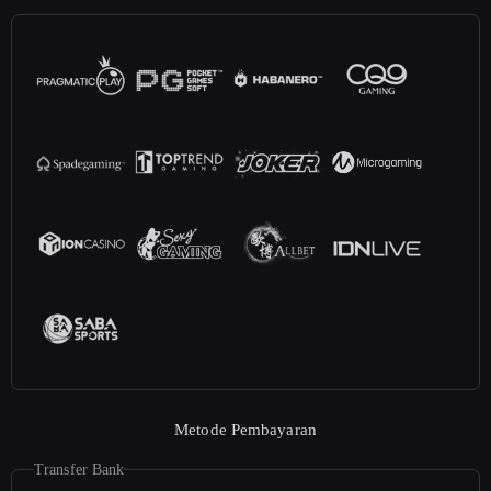
Metode Pembayaran
Transfer Bank