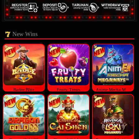
New Wins
Badge Blitz
Fruity Treats
Anime Mecha Megaways