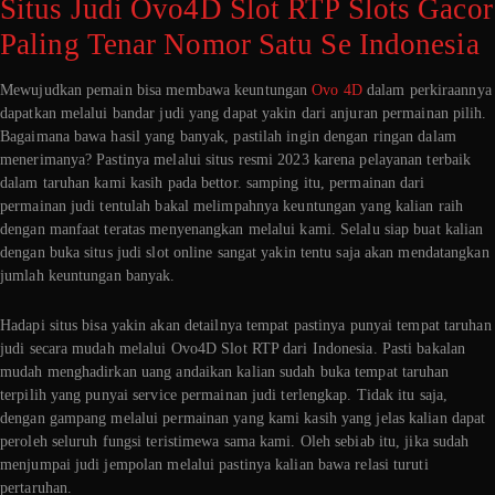
Situs Judi Ovo4D Slot RTP Slots Gacor
Paling Tenar Nomor Satu Se Indonesia
Mewujudkan pemain bisa membawa keuntungan
Ovo 4D
dalam perkiraannya
dapatkan melalui bandar judi yang dapat yakin dari anjuran permainan pilih.
Bagaimana bawa hasil yang banyak, pastilah ingin dengan ringan dalam
menerimanya? Pastinya melalui situs resmi 2023 karena pelayanan terbaik
dalam taruhan kami kasih pada bettor. samping itu, permainan dari
permainan judi tentulah bakal melimpahnya keuntungan yang kalian raih
dengan manfaat teratas menyenangkan melalui kami. Selalu siap buat kalian
dengan buka situs judi slot online sangat yakin tentu saja akan mendatangkan
jumlah keuntungan banyak.
Hadapi situs bisa yakin akan detailnya tempat pastinya punyai tempat taruhan
judi secara mudah melalui Ovo4D Slot RTP dari Indonesia. Pasti bakalan
mudah menghadirkan uang andaikan kalian sudah buka tempat taruhan
terpilih yang punyai service permainan judi terlengkap. Tidak itu saja,
dengan gampang melalui permainan yang kami kasih yang jelas kalian dapat
peroleh seluruh fungsi teristimewa sama kami. Oleh sebiab itu, jika sudah
menjumpai judi jempolan melalui pastinya kalian bawa relasi turuti
pertaruhan.