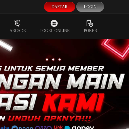
DAFTAR
LOGIN
ARCADE
TOGEL ONLINE
POKER