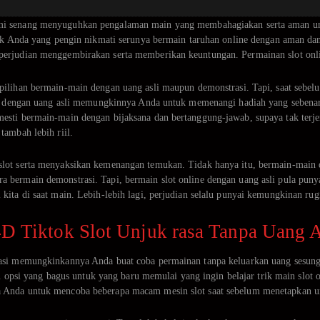
mi senang menyuguhkan pengalaman main yang membahagiakan serta aman unt
untuk Anda yang pengin nikmati serunya bermain taruhan online dengan aman d
perjudian menggembirakan serta memberikan keuntungan. Permainan slot onlin
pilihan bermain-main dengan uang asli maupun demonstrasi. Tapi, saat sebe
ne dengan uang asli memungkinnya Anda untuk memenangi hadiah yang sebenarn
sti bermain-main dengan bijaksana dan bertanggung-jawab, supaya tak terjera
tambah lebih riil.
 slot serta menyaksikan kemenangan temukan. Tidak hanya itu, bermain-main
a bermain demonstrasi. Tapi, bermain slot online dengan uang asli pula pun
kita di saat main. Lebih-lebih lagi, perjudian selalu punyai kemungkinan rug
 Tiktok Slot Unjuk rasa Tanpa Uang A
trasi memungkinkannya Anda buat coba permainan tanpa keluarkan uang sesung
aitu opsi yang bagus untuk yang baru memulai yang ingin belajar trik main slo
a Anda untuk mencoba beberapa macam mesin slot saat sebelum menetapkan u