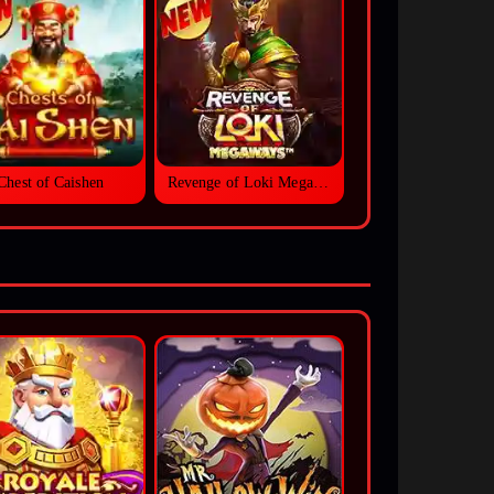
Chest of Caishen
Revenge of Loki Megaways™