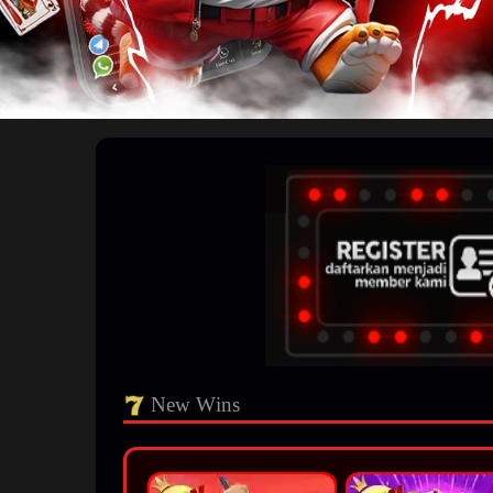
New Wins