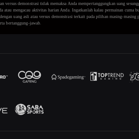
ngan versus demonstrasi tidak memaksa Anda mempertanggungkan uang sesungg
a atau mengacau aktivitas harian Anda. Ingatkanlah kalau permainan cuma b
ngan uang asli atau versus demonstrasi terkait pada pilihan masing-masing 
erta bertanggung-jawab.